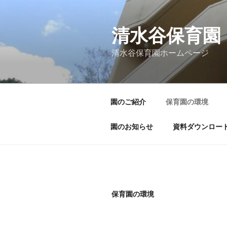
コ
ン
テ
清水谷保育園
ン
清水谷保育園ホームページ
ツ
へ
ス
キ
園のご紹介
保育園の環境
ッ
プ
園のお知らせ
資料ダウンロー
保育園の環境