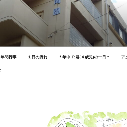
年間行事
１日の流れ
＊年中 Ｒ君(４歳児)の一日＊
ア
ド