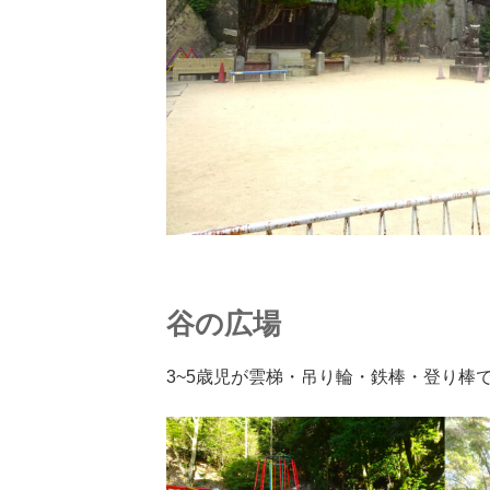
谷の広場
3~5歳児が雲梯・吊り輪・鉄棒・登り棒