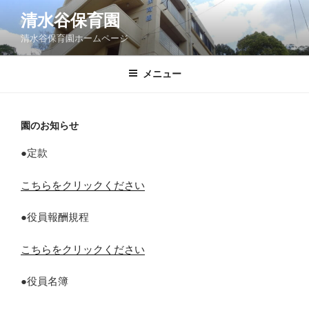
コ
清水谷保育園
ン
清水谷保育園ホームページ
テ
ン
ツ
メニュー
へ
ス
キ
園のお知らせ
ッ
●定款
プ
こちらをクリックください
●役員報酬規程
こちらをクリックください
●役員名簿